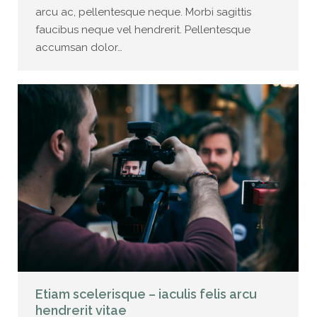
arcu ac, pellentesque neque. Morbi sagittis
faucibus neque vel hendrerit. Pellentesque
accumsan dolor…
Etiam scelerisque – iaculis felis arcu
hendrerit vitae