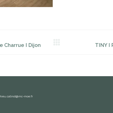
e Charrue I Dijon
TINY I 
Projets
similaires
hieu.catinot@mc-moe.fr