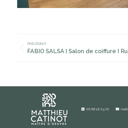
Navigation
PRÉCÉDENT
De
FABIO SALSA I Salon de coiffure I Ru
Onglet
Commentaire
précédent
06 66 16 03 70
matt