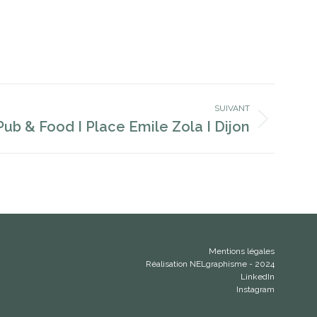
SUIVANT
Pub & Food I Place Emile Zola I Dijon
Mentions légales
Réalisation NELgraphisme - 2024
LinkedIn
Instagram